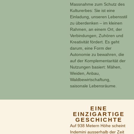
Massnahme zum Schutz des
Kulturerbes: Sie ist eine
Einladung, unseren Lebensstil
zu überdenken – im kleinen
Rahmen, an einem Ort, der
Verbindungen, Zuhören und
Kreativität fördert. Es geht
darum, eine Form der
Autonomie zu bewahren, die
auf der Komplementarität der
Nutzungen basiert: Mähen,
Weiden, Anbau,
Waldbewirtschaftung,
saisonale Lebensräume.
EINE
EINZIGARTIGE
GESCHICHTE
Auf 938 Metern Höhe scheint
Indemini ausserhalb der Zeit