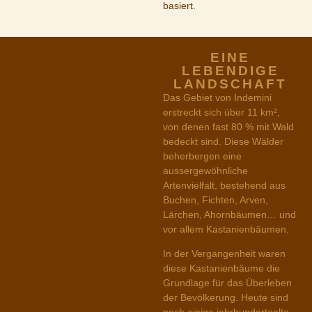
basiert.
EINE
LEBENDIGE
LANDSCHAFT
Das Gebiet von Indemini
erstreckt sich über 11 km²,
von denen fast 80 % mit Wald
bedeckt sind. Diese Wälder
beherbergen eine
aussergewöhnliche
Artenvielfalt, bestehend aus
Buchen, Fichten, Arven,
Lärchen, Ahornbäumen… und
vor allem Kastanienbäumen.
In der Vergangenheit waren
diese Kastanienbäume die
Grundlage für das Überleben
der Bevölkerung. Heute sind